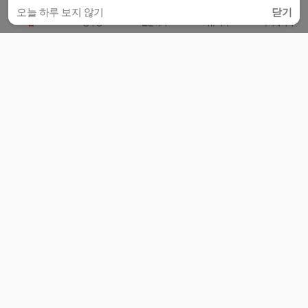
오늘 하루 보지 않기
닫기
홈
공부방
질문하기
커뮤니티
마이페이지
비누커리어 주식회사
서울특별시 마포구 양화로 113, 5층
사업자등록번호 : 572-87-02009
서비스 문의
광고 문의
제휴 문의
공지사항
서비스이용약관
개인정보처리방침
© 대학백과
모든 입시 궁금증,
스마트폰 앱
으로
더 편하게 물어보세요!