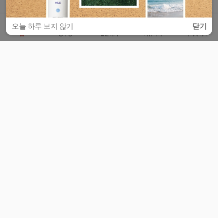
오늘 하루 보지 않기
닫기
홈
공부방
질문하기
커뮤니티
마이페이지
비누커리어 주식회사
서울특별시 마포구 양화로 113, 5층
사업자등록번호 : 572-87-02009
서비스 문의
광고 문의
제휴 문의
공지사항
서비스이용약관
개인정보처리방침
© 대학백과
모든 입시 궁금증,
스마트폰 앱
으로
더 편하게 물어보세요!