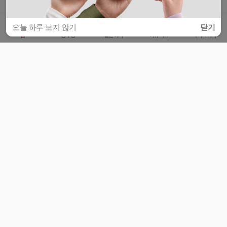
오늘 하루 보지 않기
닫기
홈
공부방
질문하기
커뮤니티
마이페이지
비누커리어 주식회사
서울특별시 마포구 양화로 113, 5층
사업자등록번호 : 572-87-02009
서비스 문의
광고 문의
제휴 문의
공지사항
서비스이용약관
개인정보처리방침
© 대학백과
모든 입시 궁금증,
스마트폰 앱
으로
더 편하게 물어보세요!