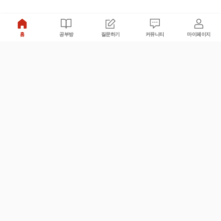
홈
공부방
질문하기
커뮤니티
마이페이지
비누커리어 주식회사
서울특별시 마포구 양화로 113, 5층
사업자등록번호 : 572-87-02009
서비스 문의
광고 문의
제휴 문의
공지사항
서비스이용약관
개인정보처리방침
© 대학백과
모든 입시 궁금증,
스마트폰 앱
으로
더 편하게 물어보세요!