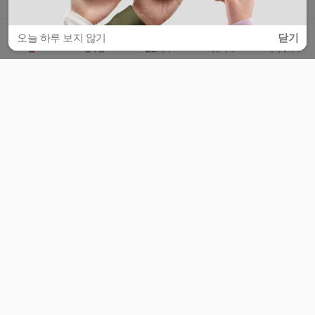
오늘 하루 보지 않기
닫기
홈
공부방
질문하기
커뮤니티
마이페이지
비누커리어 주식회사
서울특별시 마포구 양화로 113, 5층
사업자등록번호 : 572-87-02009
서비스 문의
광고 문의
제휴 문의
공지사항
서비스이용약관
개인정보처리방침
© 대학백과
모든 입시 궁금증,
스마트폰 앱
으로
더 편하게 물어보세요!