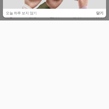
오늘 하루 보지 않기
닫기
홈
공부방
질문하기
커뮤니티
마이페이지
비누커리어 주식회사
서울특별시 마포구 양화로 113, 5층
사업자등록번호 : 572-87-02009
서비스 문의
광고 문의
제휴 문의
공지사항
서비스이용약관
개인정보처리방침
© 대학백과
모든 입시 궁금증,
스마트폰 앱
으로
더 편하게 물어보세요!