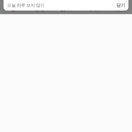
오늘 하루 보지 않기
닫기
홈
공부방
질문하기
커뮤니티
마이페이지
비누커리어 주식회사
서울특별시 마포구 양화로 113, 5층
사업자등록번호 : 572-87-02009
서비스 문의
광고 문의
제휴 문의
공지사항
서비스이용약관
개인정보처리방침
© 대학백과
모든 입시 궁금증,
스마트폰 앱
으로
더 편하게 물어보세요!