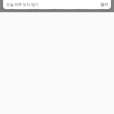
오늘 하루 보지 않기
닫기
홈
공부방
질문하기
커뮤니티
마이페이지
비누커리어 주식회사
서울특별시 마포구 양화로 113, 5층
사업자등록번호 : 572-87-02009
서비스 문의
광고 문의
제휴 문의
공지사항
서비스이용약관
개인정보처리방침
© 대학백과
모든 입시 궁금증,
스마트폰 앱
으로
더 편하게 물어보세요!