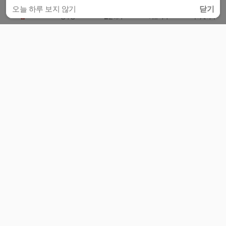
오늘 하루 보지 않기
닫기
홈
공부방
질문하기
커뮤니티
마이페이지
비누커리어 주식회사
서울특별시 마포구 양화로 113, 5층
사업자등록번호 : 572-87-02009
서비스 문의
광고 문의
제휴 문의
공지사항
서비스이용약관
개인정보처리방침
© 대학백과
모든 입시 궁금증,
스마트폰 앱
으로
더 편하게 물어보세요!