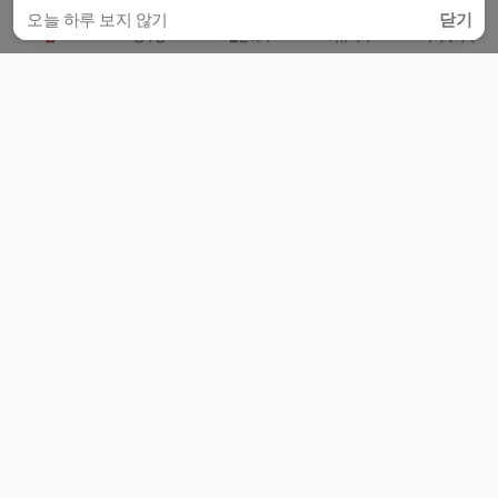
오늘 하루 보지 않기
닫기
홈
공부방
질문하기
커뮤니티
마이페이지
비누커리어 주식회사
서울특별시 마포구 양화로 113, 5층
사업자등록번호 : 572-87-02009
서비스 문의
광고 문의
제휴 문의
공지사항
서비스이용약관
개인정보처리방침
© 대학백과
모든 입시 궁금증,
스마트폰 앱
으로
더 편하게 물어보세요!