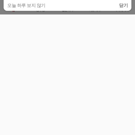
오늘 하루 보지 않기
닫기
홈
공부방
질문하기
커뮤니티
마이페이지
비누커리어 주식회사
서울특별시 마포구 양화로 113, 5층
사업자등록번호 : 572-87-02009
서비스 문의
광고 문의
제휴 문의
공지사항
서비스이용약관
개인정보처리방침
© 대학백과
모든 입시 궁금증,
스마트폰 앱
으로
더 편하게 물어보세요!