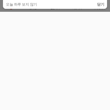
오늘 하루 보지 않기
닫기
홈
공부방
질문하기
커뮤니티
마이페이지
비누커리어 주식회사
서울특별시 마포구 양화로 113, 5층
사업자등록번호 : 572-87-02009
서비스 문의
광고 문의
제휴 문의
공지사항
서비스이용약관
개인정보처리방침
© 대학백과
모든 입시 궁금증,
스마트폰 앱
으로
더 편하게 물어보세요!