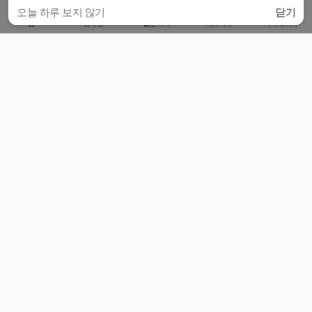
오늘 하루 보지 않기
닫기
홈
공부방
질문하기
커뮤니티
마이페이지
비누커리어 주식회사
서울특별시 마포구 양화로 113, 5층
사업자등록번호 : 572-87-02009
서비스 문의
광고 문의
제휴 문의
공지사항
서비스이용약관
개인정보처리방침
© 대학백과
모든 입시 궁금증,
스마트폰 앱
으로
더 편하게 물어보세요!