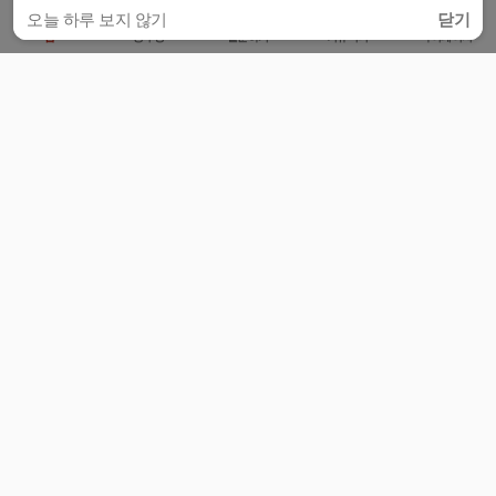
오늘 하루 보지 않기
닫기
홈
공부방
질문하기
커뮤니티
마이페이지
비누커리어 주식회사
서울특별시 마포구 양화로 113, 5층
사업자등록번호 : 572-87-02009
서비스 문의
광고 문의
제휴 문의
공지사항
서비스이용약관
개인정보처리방침
© 대학백과
모든 입시 궁금증,
스마트폰 앱
으로
더 편하게 물어보세요!