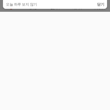
오늘 하루 보지 않기
닫기
홈
공부방
질문하기
커뮤니티
마이페이지
비누커리어 주식회사
서울특별시 마포구 양화로 113, 5층
사업자등록번호 : 572-87-02009
서비스 문의
광고 문의
제휴 문의
공지사항
서비스이용약관
개인정보처리방침
© 대학백과
모든 입시 궁금증,
스마트폰 앱
으로
더 편하게 물어보세요!