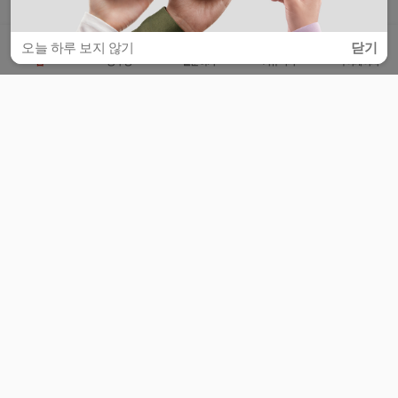
오늘 하루 보지 않기
닫기
홈
공부방
질문하기
커뮤니티
마이페이지
비누커리어 주식회사
서울특별시 마포구 양화로 113, 5층
사업자등록번호 : 572-87-02009
서비스 문의
광고 문의
제휴 문의
공지사항
서비스이용약관
개인정보처리방침
© 대학백과
모든 입시 궁금증,
스마트폰 앱
으로
더 편하게 물어보세요!