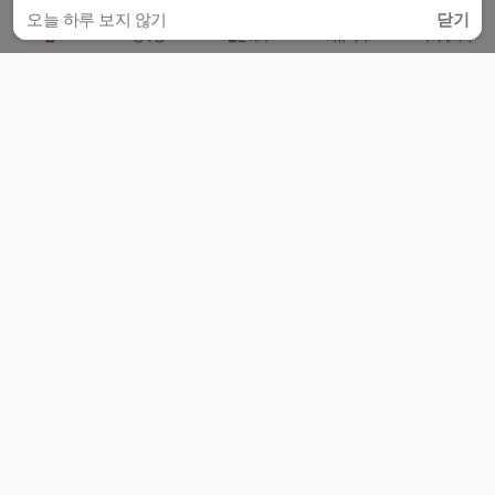
오늘 하루 보지 않기
닫기
홈
공부방
질문하기
커뮤니티
마이페이지
비누커리어 주식회사
서울특별시 마포구 양화로 113, 5층
사업자등록번호 : 572-87-02009
서비스 문의
광고 문의
제휴 문의
공지사항
서비스이용약관
개인정보처리방침
© 대학백과
모든 입시 궁금증,
스마트폰 앱
으로
더 편하게 물어보세요!