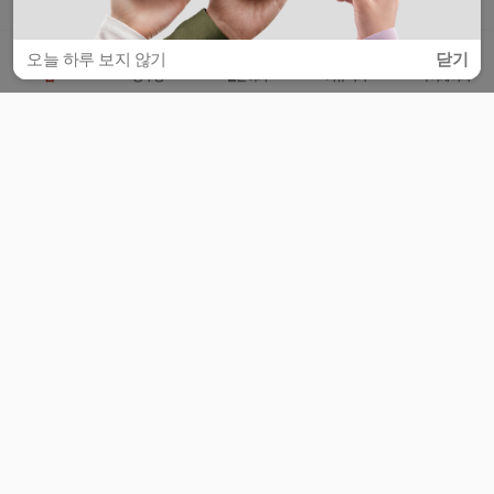
오늘 하루 보지 않기
닫기
홈
공부방
질문하기
커뮤니티
마이페이지
비누커리어 주식회사
서울특별시 마포구 양화로 113, 5층
사업자등록번호 : 572-87-02009
서비스 문의
광고 문의
제휴 문의
공지사항
서비스이용약관
개인정보처리방침
© 대학백과
모든 입시 궁금증,
스마트폰 앱
으로
더 편하게 물어보세요!