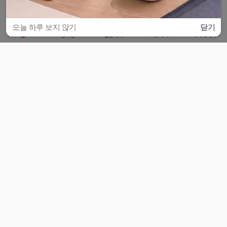
오늘 하루 보지 않기
닫기
홈
공부방
질문하기
커뮤니티
마이페이지
비누커리어 주식회사
서울특별시 마포구 양화로 113, 5층
사업자등록번호 : 572-87-02009
서비스 문의
광고 문의
제휴 문의
공지사항
서비스이용약관
개인정보처리방침
© 대학백과
모든 입시 궁금증,
스마트폰 앱
으로
더 편하게 물어보세요!