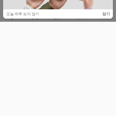
오늘 하루 보지 않기
닫기
홈
공부방
질문하기
커뮤니티
마이페이지
비누커리어 주식회사
서울특별시 마포구 양화로 113, 5층
사업자등록번호 : 572-87-02009
서비스 문의
광고 문의
제휴 문의
공지사항
서비스이용약관
개인정보처리방침
© 대학백과
모든 입시 궁금증,
스마트폰 앱
으로
더 편하게 물어보세요!