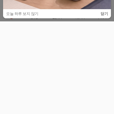
오늘 하루 보지 않기
닫기
홈
공부방
질문하기
커뮤니티
마이페이지
비누커리어 주식회사
서울특별시 마포구 양화로 113, 5층
사업자등록번호 : 572-87-02009
서비스 문의
광고 문의
제휴 문의
공지사항
서비스이용약관
개인정보처리방침
© 대학백과
모든 입시 궁금증,
스마트폰 앱
으로
더 편하게 물어보세요!