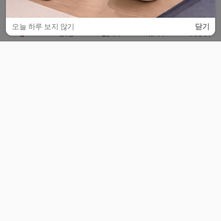
오늘 하루 보지 않기
닫기
홈
공부방
질문하기
커뮤니티
마이페이지
비누커리어 주식회사
서울특별시 마포구 양화로 113, 5층
사업자등록번호 : 572-87-02009
서비스 문의
광고 문의
제휴 문의
공지사항
서비스이용약관
개인정보처리방침
© 대학백과
모든 입시 궁금증,
스마트폰 앱
으로
더 편하게 물어보세요!