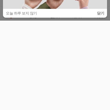
오늘 하루 보지 않기
닫기
홈
공부방
질문하기
커뮤니티
마이페이지
비누커리어 주식회사
서울특별시 마포구 양화로 113, 5층
사업자등록번호 : 572-87-02009
서비스 문의
광고 문의
제휴 문의
공지사항
서비스이용약관
개인정보처리방침
© 대학백과
모든 입시 궁금증,
스마트폰 앱
으로
더 편하게 물어보세요!