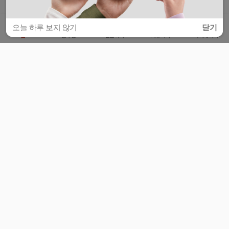
오늘 하루 보지 않기
닫기
홈
공부방
질문하기
커뮤니티
마이페이지
비누커리어 주식회사
서울특별시 마포구 양화로 113, 5층
사업자등록번호 : 572-87-02009
서비스 문의
광고 문의
제휴 문의
공지사항
서비스이용약관
개인정보처리방침
© 대학백과
모든 입시 궁금증,
스마트폰 앱
으로
더 편하게 물어보세요!