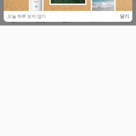
오늘 하루 보지 않기
닫기
홈
공부방
질문하기
커뮤니티
마이페이지
비누커리어 주식회사
서울특별시 마포구 양화로 113, 5층
사업자등록번호 : 572-87-02009
서비스 문의
광고 문의
제휴 문의
공지사항
서비스이용약관
개인정보처리방침
© 대학백과
모든 입시 궁금증,
스마트폰 앱
으로
더 편하게 물어보세요!