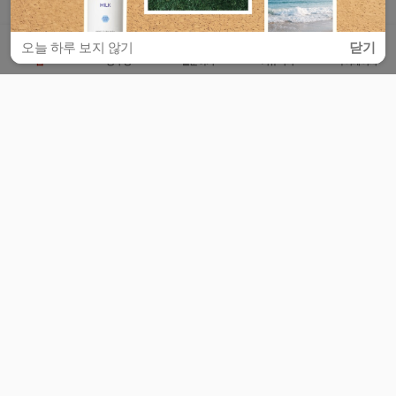
오늘 하루 보지 않기
닫기
홈
공부방
질문하기
커뮤니티
마이페이지
비누커리어 주식회사
서울특별시 마포구 양화로 113, 5층
사업자등록번호 : 572-87-02009
서비스 문의
광고 문의
제휴 문의
공지사항
서비스이용약관
개인정보처리방침
© 대학백과
모든 입시 궁금증,
스마트폰 앱
으로
더 편하게 물어보세요!