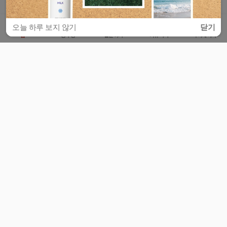
오늘 하루 보지 않기
닫기
홈
공부방
질문하기
커뮤니티
마이페이지
비누커리어 주식회사
서울특별시 마포구 양화로 113, 5층
사업자등록번호 : 572-87-02009
서비스 문의
광고 문의
제휴 문의
공지사항
서비스이용약관
개인정보처리방침
© 대학백과
모든 입시 궁금증,
스마트폰 앱
으로
더 편하게 물어보세요!