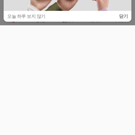
오늘 하루 보지 않기
닫기
홈
공부방
질문하기
커뮤니티
마이페이지
비누커리어 주식회사
서울특별시 마포구 양화로 113, 5층
사업자등록번호 : 572-87-02009
서비스 문의
광고 문의
제휴 문의
공지사항
서비스이용약관
개인정보처리방침
© 대학백과
모든 입시 궁금증,
스마트폰 앱
으로
더 편하게 물어보세요!