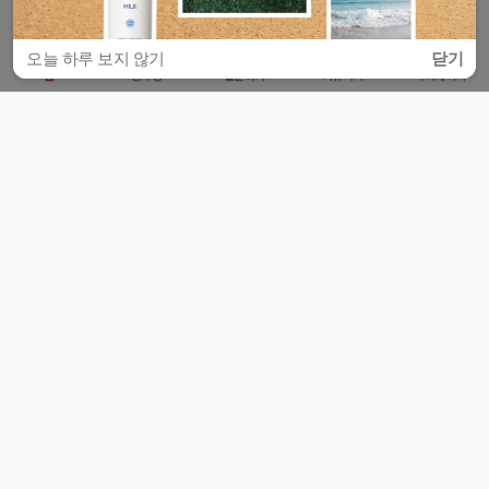
오늘 하루 보지 않기
닫기
홈
공부방
질문하기
커뮤니티
마이페이지
비누커리어 주식회사
서울특별시 마포구 양화로 113, 5층
사업자등록번호 : 572-87-02009
서비스 문의
광고 문의
제휴 문의
공지사항
서비스이용약관
개인정보처리방침
© 대학백과
모든 입시 궁금증,
스마트폰 앱
으로
더 편하게 물어보세요!