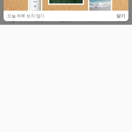
오늘 하루 보지 않기
닫기
홈
공부방
질문하기
커뮤니티
마이페이지
비누커리어 주식회사
서울특별시 마포구 양화로 113, 5층
사업자등록번호 : 572-87-02009
서비스 문의
광고 문의
제휴 문의
공지사항
서비스이용약관
개인정보처리방침
© 대학백과
모든 입시 궁금증,
스마트폰 앱
으로
더 편하게 물어보세요!