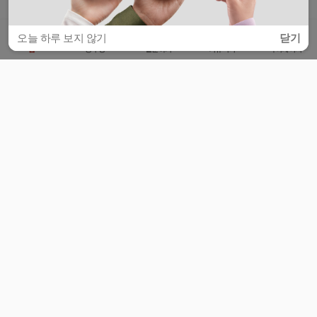
오늘 하루 보지 않기
닫기
홈
공부방
질문하기
커뮤니티
마이페이지
비누커리어 주식회사
서울특별시 마포구 양화로 113, 5층
사업자등록번호 : 572-87-02009
서비스 문의
광고 문의
제휴 문의
공지사항
서비스이용약관
개인정보처리방침
© 대학백과
모든 입시 궁금증,
스마트폰 앱
으로
더 편하게 물어보세요!