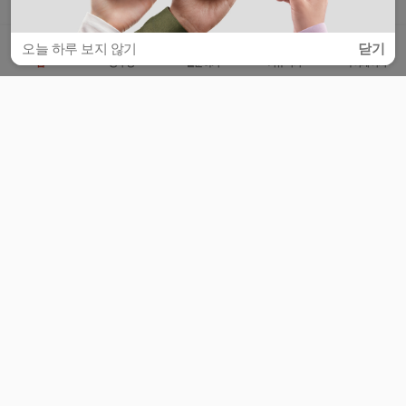
오늘 하루 보지 않기
닫기
홈
공부방
질문하기
커뮤니티
마이페이지
비누커리어 주식회사
서울특별시 마포구 양화로 113, 5층
사업자등록번호 : 572-87-02009
서비스 문의
광고 문의
제휴 문의
공지사항
서비스이용약관
개인정보처리방침
© 대학백과
모든 입시 궁금증,
스마트폰 앱
으로
더 편하게 물어보세요!