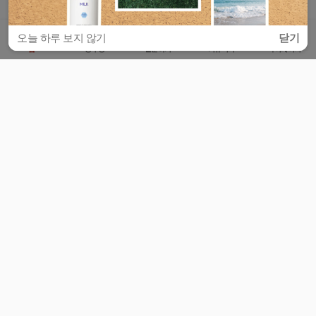
오늘 하루 보지 않기
닫기
홈
공부방
질문하기
커뮤니티
마이페이지
비누커리어 주식회사
서울특별시 마포구 양화로 113, 5층
사업자등록번호 : 572-87-02009
서비스 문의
광고 문의
제휴 문의
공지사항
서비스이용약관
개인정보처리방침
© 대학백과
모든 입시 궁금증,
스마트폰 앱
으로
더 편하게 물어보세요!