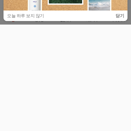
오늘 하루 보지 않기
닫기
홈
공부방
질문하기
커뮤니티
마이페이지
비누커리어 주식회사
서울특별시 마포구 양화로 113, 5층
사업자등록번호 : 572-87-02009
서비스 문의
광고 문의
제휴 문의
공지사항
서비스이용약관
개인정보처리방침
© 대학백과
모든 입시 궁금증,
스마트폰 앱
으로
더 편하게 물어보세요!