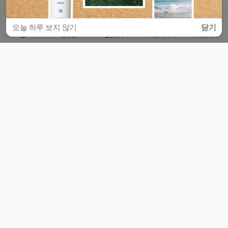
오늘 하루 보지 않기
닫기
홈
공부방
질문하기
커뮤니티
마이페이지
비누커리어 주식회사
서울특별시 마포구 양화로 113, 5층
사업자등록번호 : 572-87-02009
서비스 문의
광고 문의
제휴 문의
공지사항
서비스이용약관
개인정보처리방침
© 대학백과
모든 입시 궁금증,
스마트폰 앱
으로
더 편하게 물어보세요!