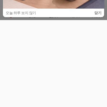
오늘 하루 보지 않기
닫기
홈
공부방
질문하기
커뮤니티
마이페이지
비누커리어 주식회사
서울특별시 마포구 양화로 113, 5층
사업자등록번호 : 572-87-02009
서비스 문의
광고 문의
제휴 문의
공지사항
서비스이용약관
개인정보처리방침
© 대학백과
모든 입시 궁금증,
스마트폰 앱
으로
더 편하게 물어보세요!