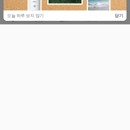
오늘 하루 보지 않기
닫기
홈
공부방
질문하기
커뮤니티
마이페이지
비누커리어 주식회사
서울특별시 마포구 양화로 113, 5층
사업자등록번호 : 572-87-02009
서비스 문의
광고 문의
제휴 문의
공지사항
서비스이용약관
개인정보처리방침
© 대학백과
모든 입시 궁금증,
스마트폰 앱
으로
더 편하게 물어보세요!