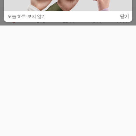
오늘 하루 보지 않기
닫기
홈
공부방
질문하기
커뮤니티
마이페이지
비누커리어 주식회사
서울특별시 마포구 양화로 113, 5층
사업자등록번호 : 572-87-02009
서비스 문의
광고 문의
제휴 문의
공지사항
서비스이용약관
개인정보처리방침
© 대학백과
모든 입시 궁금증,
스마트폰 앱
으로
더 편하게 물어보세요!