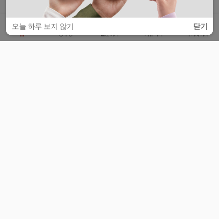
오늘 하루 보지 않기
닫기
홈
공부방
질문하기
커뮤니티
마이페이지
비누커리어 주식회사
서울특별시 마포구 양화로 113, 5층
사업자등록번호 : 572-87-02009
서비스 문의
광고 문의
제휴 문의
공지사항
서비스이용약관
개인정보처리방침
© 대학백과
모든 입시 궁금증,
스마트폰 앱
으로
더 편하게 물어보세요!