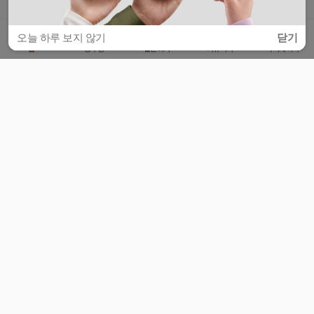
오늘 하루 보지 않기
닫기
홈
공부방
질문하기
커뮤니티
마이페이지
비누커리어 주식회사
서울특별시 마포구 양화로 113, 5층
사업자등록번호 : 572-87-02009
서비스 문의
광고 문의
제휴 문의
공지사항
서비스이용약관
개인정보처리방침
© 대학백과
모든 입시 궁금증,
스마트폰 앱
으로
더 편하게 물어보세요!