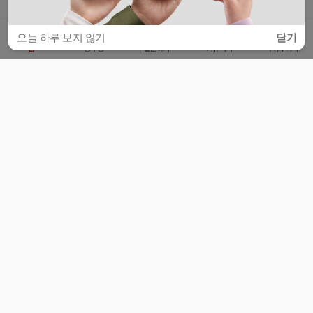
오늘 하루 보지 않기
닫기
홈
공부방
질문하기
커뮤니티
마이페이지
비누커리어 주식회사
서울특별시 마포구 양화로 113, 5층
사업자등록번호 : 572-87-02009
서비스 문의
광고 문의
제휴 문의
공지사항
서비스이용약관
개인정보처리방침
© 대학백과
모든 입시 궁금증,
스마트폰 앱
으로
더 편하게 물어보세요!