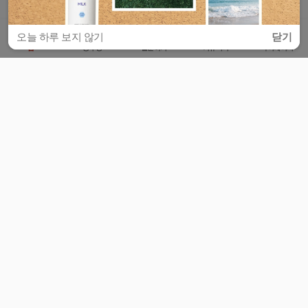
오늘 하루 보지 않기
닫기
홈
공부방
질문하기
커뮤니티
마이페이지
비누커리어 주식회사
서울특별시 마포구 양화로 113, 5층
사업자등록번호 : 572-87-02009
서비스 문의
광고 문의
제휴 문의
공지사항
서비스이용약관
개인정보처리방침
© 대학백과
모든 입시 궁금증,
스마트폰 앱
으로
더 편하게 물어보세요!