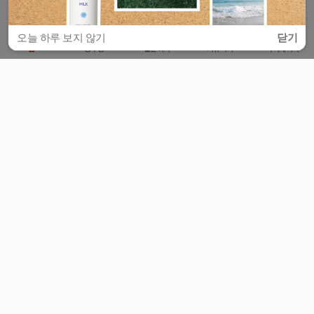
오늘 하루 보지 않기
닫기
홈
공부방
질문하기
커뮤니티
마이페이지
비누커리어 주식회사
서울특별시 마포구 양화로 113, 5층
사업자등록번호 : 572-87-02009
서비스 문의
광고 문의
제휴 문의
공지사항
서비스이용약관
개인정보처리방침
© 대학백과
모든 입시 궁금증,
스마트폰 앱
으로
더 편하게 물어보세요!