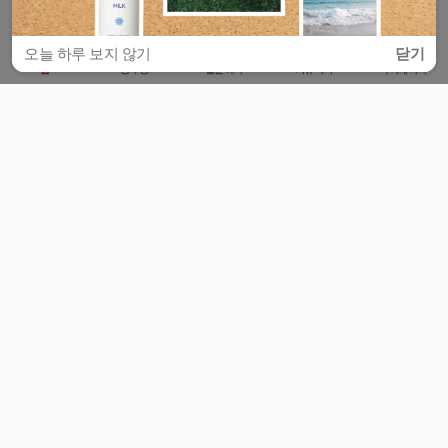
오늘 하루 보지 않기
닫기
홈
공부방
질문하기
커뮤니티
마이페이지
비누커리어 주식회사
서울특별시 마포구 양화로 113, 5층
사업자등록번호 : 572-87-02009
서비스 문의
광고 문의
제휴 문의
공지사항
서비스이용약관
개인정보처리방침
© 대학백과
모든 입시 궁금증,
스마트폰 앱
으로
더 편하게 물어보세요!