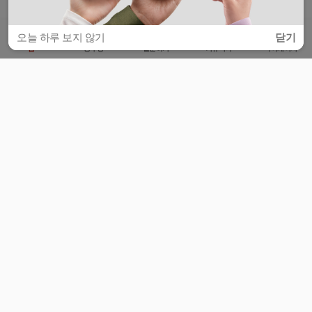
오늘 하루 보지 않기
닫기
홈
공부방
질문하기
커뮤니티
마이페이지
비누커리어 주식회사
서울특별시 마포구 양화로 113, 5층
사업자등록번호 : 572-87-02009
서비스 문의
광고 문의
제휴 문의
공지사항
서비스이용약관
개인정보처리방침
© 대학백과
모든 입시 궁금증,
스마트폰 앱
으로
더 편하게 물어보세요!