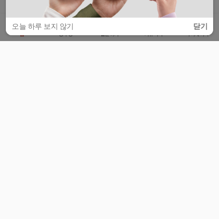
오늘 하루 보지 않기
닫기
홈
공부방
질문하기
커뮤니티
마이페이지
비누커리어 주식회사
서울특별시 마포구 양화로 113, 5층
사업자등록번호 : 572-87-02009
서비스 문의
광고 문의
제휴 문의
공지사항
서비스이용약관
개인정보처리방침
© 대학백과
모든 입시 궁금증,
스마트폰 앱
으로
더 편하게 물어보세요!