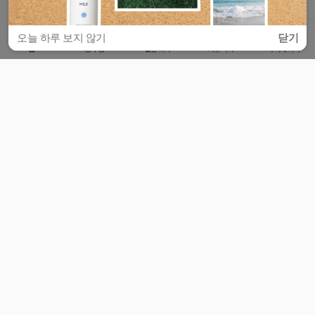
오늘 하루 보지 않기
닫기
홈
공부방
질문하기
커뮤니티
마이페이지
비누커리어 주식회사
서울특별시 마포구 양화로 113, 5층
사업자등록번호 : 572-87-02009
서비스 문의
광고 문의
제휴 문의
공지사항
서비스이용약관
개인정보처리방침
© 대학백과
모든 입시 궁금증,
스마트폰 앱
으로
더 편하게 물어보세요!