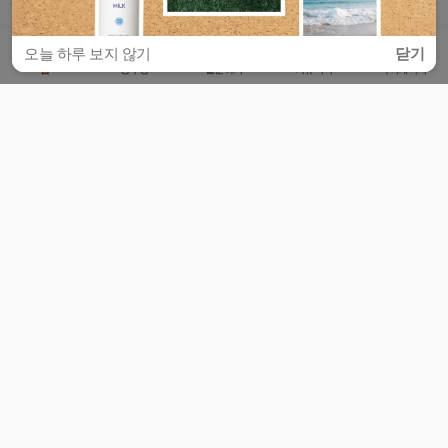
오늘 하루 보지 않기
닫기
홈
공부방
질문하기
커뮤니티
마이페이지
비누커리어 주식회사
서울특별시 마포구 양화로 113, 5층
사업자등록번호 : 572-87-02009
서비스 문의
광고 문의
제휴 문의
공지사항
서비스이용약관
개인정보처리방침
© 대학백과
모든 입시 궁금증,
스마트폰 앱
으로
더 편하게 물어보세요!