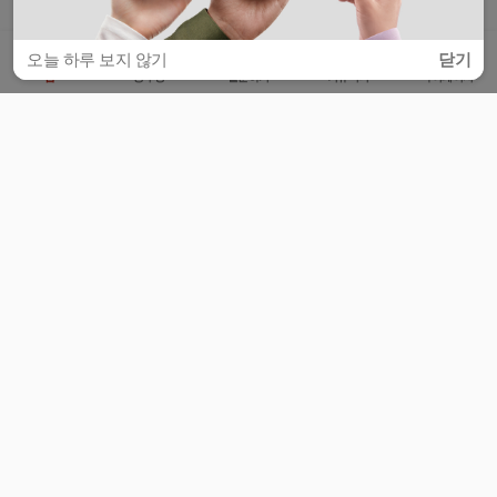
오늘 하루 보지 않기
닫기
홈
공부방
질문하기
커뮤니티
마이페이지
비누커리어 주식회사
서울특별시 마포구 양화로 113, 5층
사업자등록번호 : 572-87-02009
서비스 문의
광고 문의
제휴 문의
공지사항
서비스이용약관
개인정보처리방침
© 대학백과
모든 입시 궁금증,
스마트폰 앱
으로
더 편하게 물어보세요!