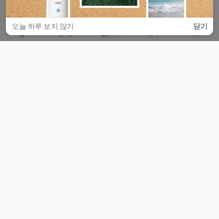
오늘 하루 보지 않기
닫기
홈
공부방
질문하기
커뮤니티
마이페이지
비누커리어 주식회사
서울특별시 마포구 양화로 113, 5층
사업자등록번호 : 572-87-02009
서비스 문의
광고 문의
제휴 문의
공지사항
서비스이용약관
개인정보처리방침
© 대학백과
모든 입시 궁금증,
스마트폰 앱
으로
더 편하게 물어보세요!